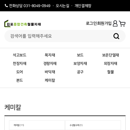
오시는길
개인결제창
전화상담 031-8049-0949
로그인
회원가입
석고보드
목자재
보드
보온단열재
천장자재
경량자재
보양자재
외장자재
도어
바닥재
공구
철물
본드
케미칼
케미칼
케미칼 (11)
수성발수제 (1)