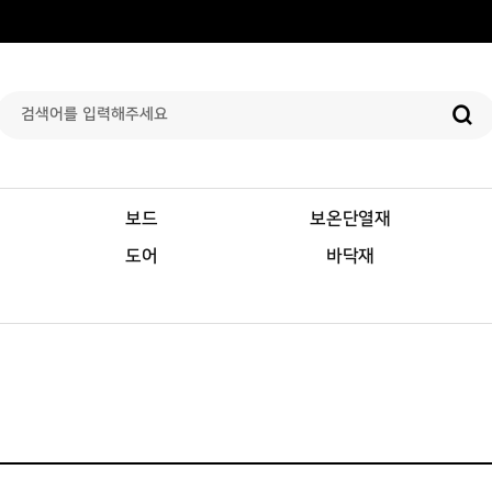
보드
보온단열재
도어
바닥재