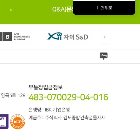
↑ 맨위로
Q&A(문의) 바로가기
무통장입금정보
483-070029-04-016
읍 양곡4로 129
은행명 : IBK 기업은행
예금주 : 주식회사 김포종합건축철물자재