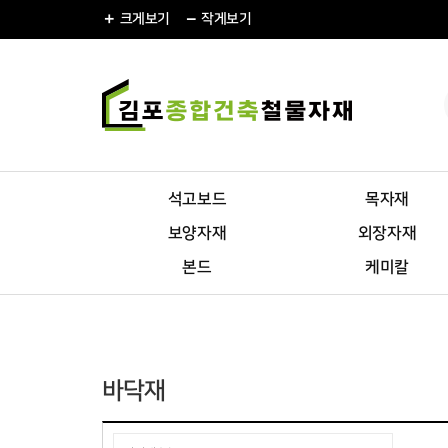
크게
보기
작게
보기
석고보드
목자재
보양자재
외장자재
본드
케미칼
바닥재