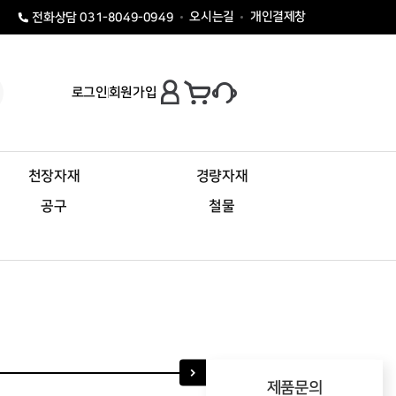
오시는길
개인결제창
전화상담 031-8049-0949
로그인
회원가입
천장자재
경량자재
공구
철물
제품문의