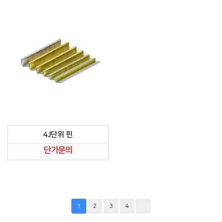
4J단위 핀
단가문의
2
3
4
1