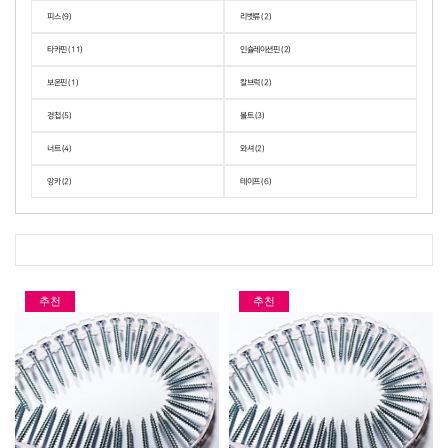
피스 (9)
리벳류 (2)
타카핀 (11)
인슐레이션핀 (2)
보온핀 (1)
칼브럭 (2)
경첩 (5)
볼트 (3)
너트 (4)
와셔 (2)
앙카 (2)
테이프 (6)
추천
추천