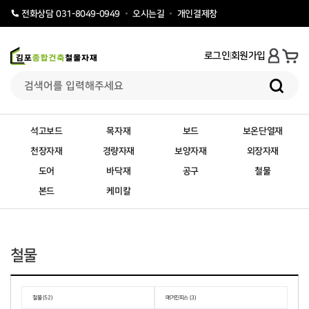
오시는길
개인결제창
전화상담 031-8049-0949
로그인
회원가입
석고보드
목자재
보드
보온단열재
천장자재
경량자재
보양자재
외장자재
도어
바닥재
공구
철물
본드
케미칼
철물
철물 (52)
매거진피스 (3)