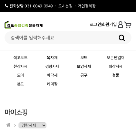
오시는길
개인결제창
전화상담 031-8049-0949
로그인
회원가입
석고보드
목자재
보드
보온단열재
천장자재
경량자재
보양자재
외장자재
도어
바닥재
공구
철물
본드
케미칼
마이쇼핑