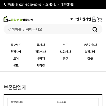
오시는길
개인결제창
전화상담 031-8049-0949
로그인
회원가입
석고보드
목자재
보드
보온단열재
천장자재
경량자재
보양자재
외장자재
도어
바닥재
공구
철물
본드
케미칼
보온단열재
보온단열재 (10)
그라스울 (2)