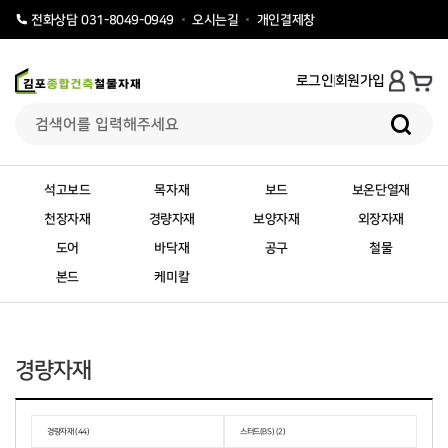
오시는길
개인결제창
전화상담 031-8049-0949
로그인
회원가입
석고보드
목자재
보드
보온단열재
천장자재
경량자재
보양자재
외장자재
도어
바닥재
공구
철물
본드
케미칼
경량자재
경량자재 (44)
스터드(BS) (2)