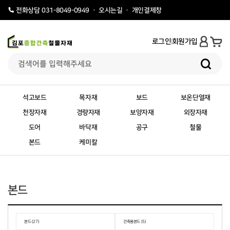
오시는길
개인결제창
전화상담 031-8049-0949
로그인
회원가입
석고보드
목자재
보드
보온단열재
천장자재
경량자재
보양자재
외장자재
도어
바닥재
공구
철물
본드
케미칼
본드
본드 (27)
건축용본드 (5)