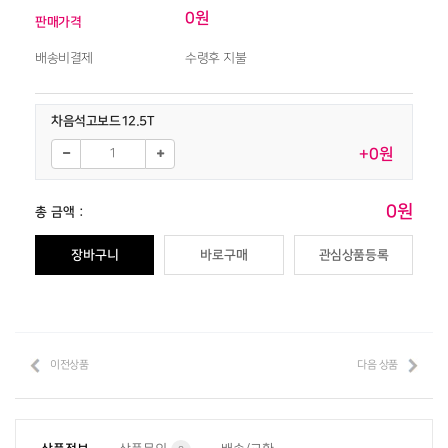
0원
판매가격
배송비결제
수령후 지불
차음석고보드12.5T
+0원
0원
총 금액 :
장바구니
바로구매
관심상품등록
이전상품
다음 상품