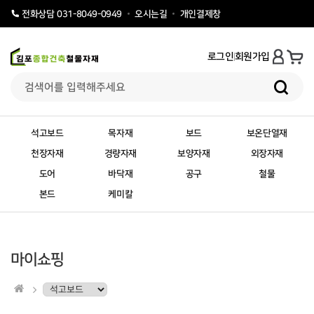
오시는길
개인결제창
전화상담 031-8049-0949
로그인
회원가입
석고보드
목자재
보드
보온단열재
천장자재
경량자재
보양자재
외장자재
도어
바닥재
공구
철물
본드
케미칼
마이쇼핑