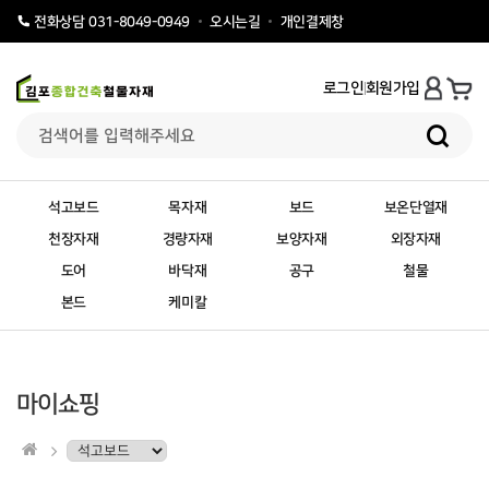
오시는길
개인결제창
전화상담 031-8049-0949
로그인
회원가입
석고보드
목자재
보드
보온단열재
천장자재
경량자재
보양자재
외장자재
도어
바닥재
공구
철물
본드
케미칼
마이쇼핑