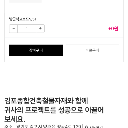
방균석고보드9.5T
+0원
장바구니
바로구매
김포종합건축철물자재와 함께
귀사의 프로젝트를 성공으로 이끌어
보세요.
주소 : 경기도 김포시 양촌읍 양곡4로 129
지도보기