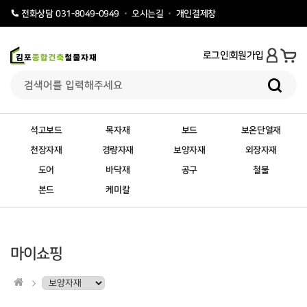
오시는길
개인결제창
전화상담 031-8049-0949
로그인
회원가입
석고보드
목자재
보드
보온단열재
천장자재
경량자재
보양자재
외장자재
도어
바닥재
공구
철물
본드
케미칼
마이쇼핑