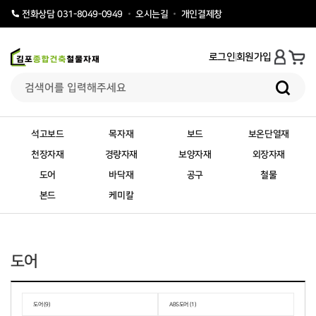
오시는길
개인결제창
전화상담 031-8049-0949
로그인
회원가입
석고보드
목자재
보드
보온단열재
천장자재
경량자재
보양자재
외장자재
도어
바닥재
공구
철물
본드
케미칼
도어
도어 (9)
ABS도어 (1)