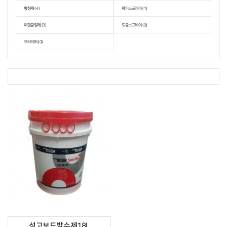
방청제 (4)
락카스프레이 (1)
이형금형제 (3)
도금스프레이 (2)
프라이머 (0)
석고보드발수제18L