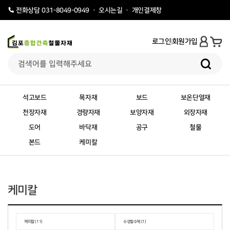
오시는길
개인결제창
전화상담 031-8049-0949
로그인
회원가입
석고보드
목자재
보드
보온단열재
천장자재
경량자재
보양자재
외장자재
도어
바닥재
공구
철물
본드
케미칼
케미칼
케미칼 (11)
수성발수제 (1)