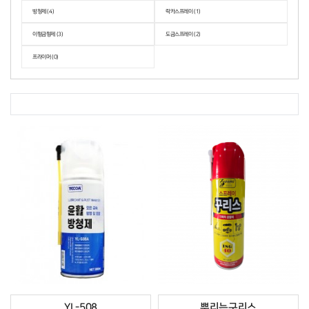
방청제 (4)
락카스프레이 (1)
이형금형제 (3)
도금스프레이 (2)
프라이머 (0)
YL-508
뿌리는구리스