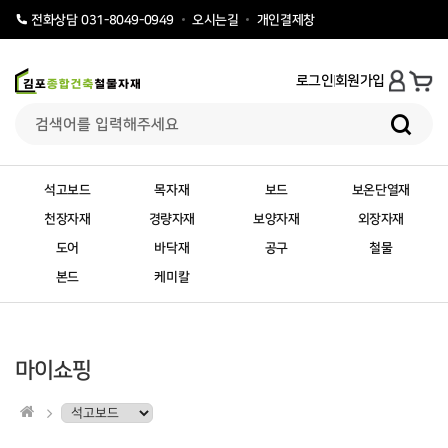
오시는길
개인결제창
전화상담 031-8049-0949
로그인
회원가입
석고보드
목자재
보드
보온단열재
천장자재
경량자재
보양자재
외장자재
도어
바닥재
공구
철물
본드
케미칼
마이쇼핑